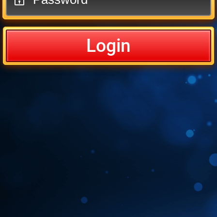
Login