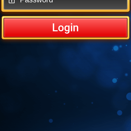
Login