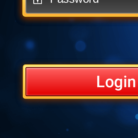
Login