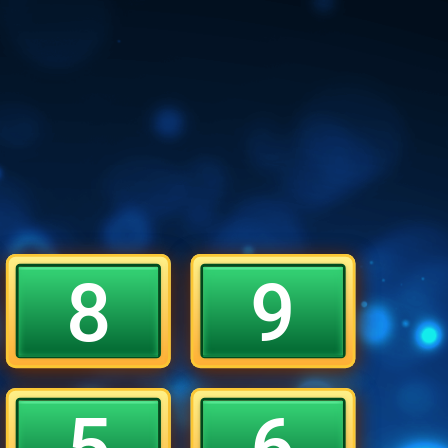
8
9
5
6