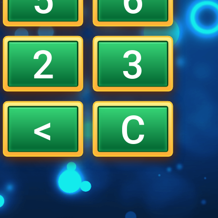
2
3
<
C