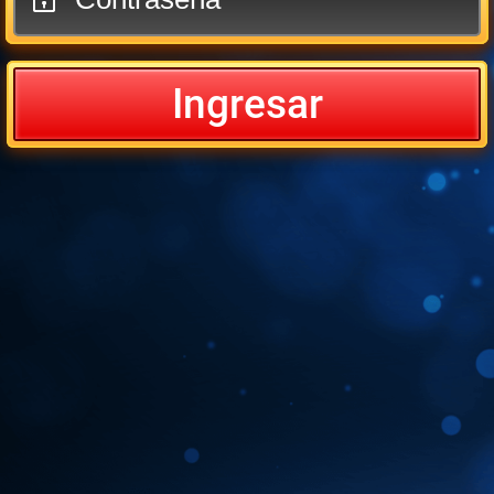
Ingresar