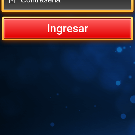
Ingresar