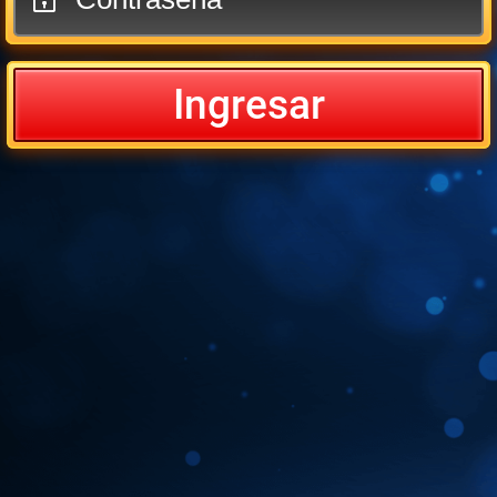
Ingresar