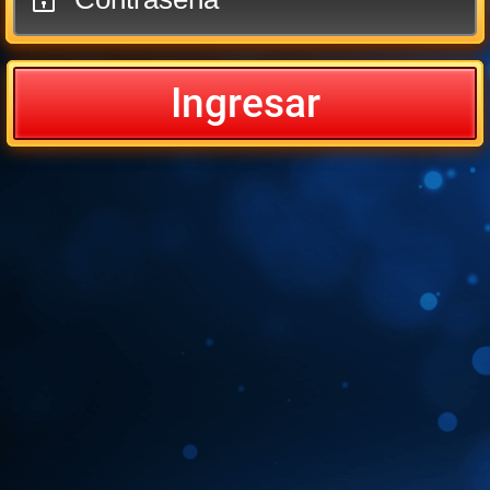
Ingresar