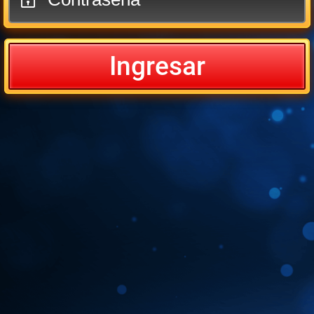
Ingresar