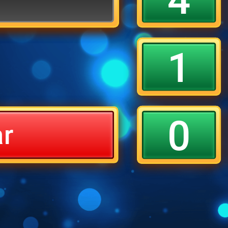
1
0
ar