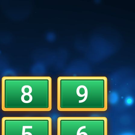
8
9
5
6